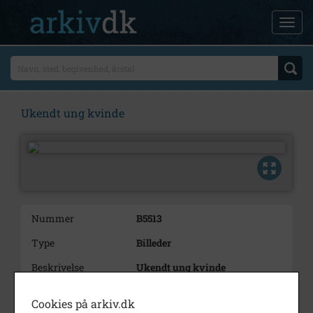
Ukendt ung kvinde
Nummer
B5513
Type
Billeder
Beskrivelse
Ukendt ung kvinde
Periode
1900 - 1920
Cookies på arkiv.dk