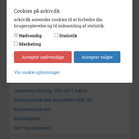
Lærer: Hartvig Jespersen
Cookies på arkiv.dk
Årstal
1958
arkiv.dk anvender cookies til at forbedre din
brugeroplevelse og til indsamling af statistik.
Dateringsnote
1958
Nødvendig
Statistik
Fotograf
?
Marketing
Arkiv
Holbæk Stadsarkiv
Accepter nødvendige
Accepter valgte
Kontakt arkivet
Vis cookie oplysninger
Søg videre i Holbæk Stadsarkiv
Jespersen, Hartvig , 1911-20??, Lærer
Slotsmarksskolen, Klassefoto 1958, IIb
Slotsmarksskolen
Klassebillede
Hartvig Jespersen