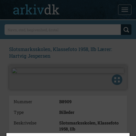
Slotsmarksskolen, Klassefoto 1958, IIb Lærer:
Hartvig Jespersen
Nummer
B8909
Type
Billeder
Beskrivelse
Slotsmarksskolen, Klassefoto
1958, IIb