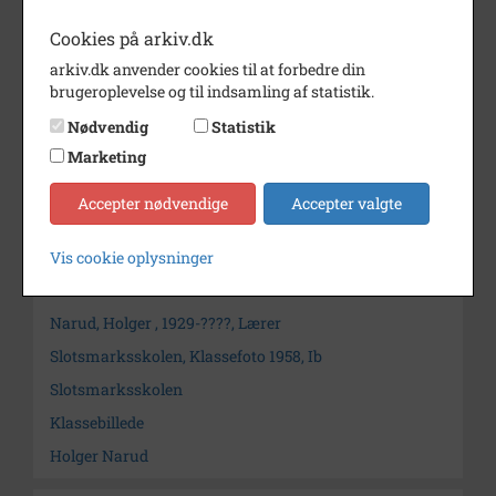
Lærer: Holger Narud
Cookies på arkiv.dk
Årstal
1958
arkiv.dk anvender cookies til at forbedre din
brugeroplevelse og til indsamling af statistik.
Dateringsnote
1958
Nødvendig
Statistik
Fotograf
?
Marketing
Arkiv
Holbæk Stadsarkiv
Accepter nødvendige
Accepter valgte
Kontakt arkivet
Vis cookie oplysninger
Søg videre i Holbæk Stadsarkiv
Narud, Holger , 1929-????, Lærer
Slotsmarksskolen, Klassefoto 1958, Ib
Slotsmarksskolen
Klassebillede
Holger Narud