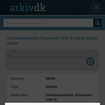
Slotsmarksskolen, Klassefoto 1958, Ib Lærer: Holger
Narud
Nummer
B8906
Type
Billeder
Beskrivelse
Slotsmarksskolen, Klassefoto
1958, Ib