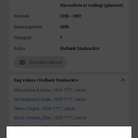
Navneliste er vedlagt (placeret)
Periode
1956 - 1957
Dateringsnote
1956
Fotograf
?
Arkiv
Holbæk Stadsarkiv
Kontakt arkivet
Søg videre i Holbæk Stadsarkiv
Moustgaard,Anna , 1912-????, Lærer
Skræpgaard, Aage , 1919-????, Lærer
Olsen, Dagny , 1920-????, Lærer
Birch-Jensen, Else , 1922-????, Lærer
Markvardsen, Magda , 1903-????, Lærer
Mose, Martha , 1929-????, Lærer