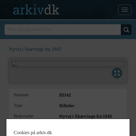
Nyvej i Skævinge fra 1945
B3142
Nummer
Billeder
Type
Nyvej i Skævinge fra 1945
Beskrivelse
et dobbelt postkort med de
Bemærkning
Cookies på arkiv.dk
gamles hjem på også