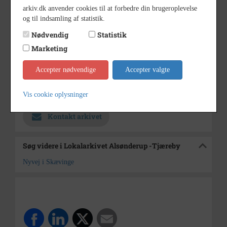
arkiv.dk anvender cookies til at forbedre din brugeroplevelse
1944 - 1945
Periode
og til indsamling af statistik.
1945
Dateringsnote
Nødvendig
Statistik
UKENDT
Marketing
Fotograf
7 x )
Størrelse
Accepter nødvendige
Accepter valgte
Lokalarkivet Alsønderup -
Arkiv
Tjæreby
Vis cookie oplysninger
Kontakt arkivet
Søg videre i Lokalarkivet Alsønderup -Tjæreby
Nyvej i Skævinge