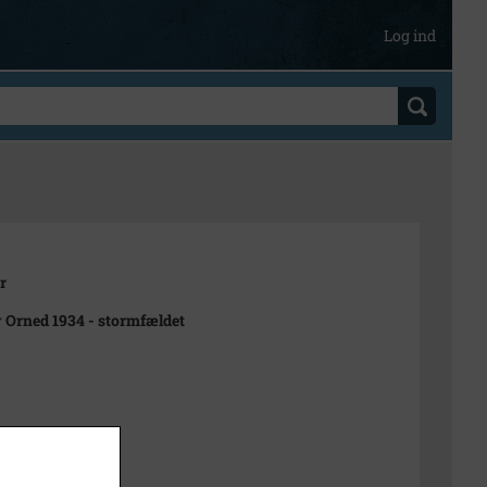
Log ind
r
 Orned 1934 - stormfældet
t