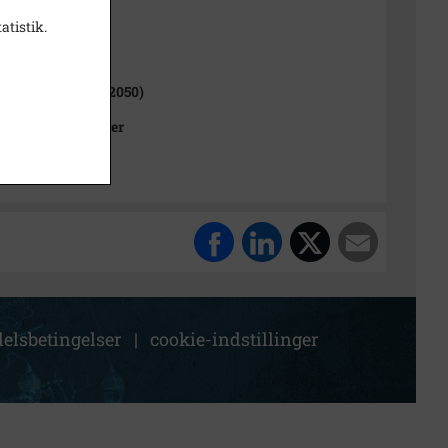
atistik.
ne (1970-2050)
Kommune (2007-2050)
Kommunes Arkiver
elsbetingelser
|
cookie-indstillinger