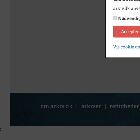
arkiv.dk anve
Nødvendi
Accepter
Vis cookie o
om arkiv.dk
|
arkiver
|
rettigheder
;