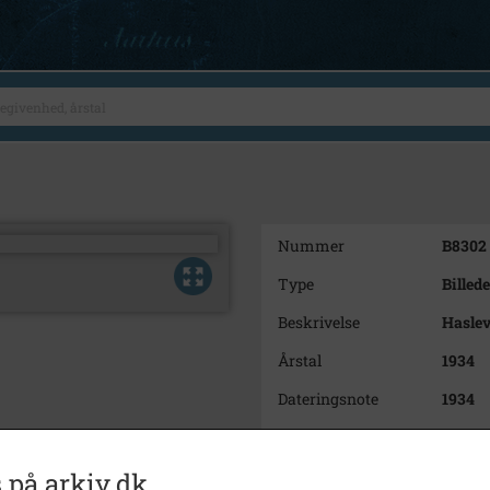
Nummer
B8302
Type
Billede
Beskrivelse
Haslev
Årstal
1934
Dateringsnote
1934
Fotograf
Ukend
Størrelse
10x15
 på arkiv.dk