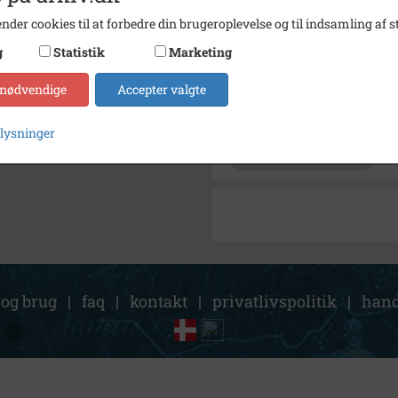
Se på kort
nder cookies til at forbedre din brugeroplevelse og til indsamling af st
Type
Kommu
g
Statistik
Marketing
Enhed
Faxe 
 nødvendige
Accepter valgte
Arkiv
Faxe 
plysninger
Kontakt arkivet
 og brug
|
faq
|
kontakt
|
privatlivspolitik
|
hand