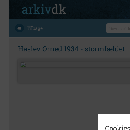
Tilbage
Haslev Orned 1934 - stormfældet
Cookies