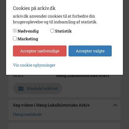
Cookies på arkiv.dk
Årstal
1953
arkiv.dk anvender cookies til at forbedre din
Dateringsnote
1953
brugeroplevelse og til indsamling af statistik.
Fotograf
Nørby
Nødvendig
Statistik
Marketing
Se på kort
Type
Sogn (1000-2050)
Accepter nødvendige
Accepter valgte
Enhed
Finderup Sogn (Kalundborg
Vis cookie oplysninger
Kommune) (1000-2050)
Arkiv
Høng Lokalhistoriske Arkiv
Kontakt arkivet
Søg videre i Høng Lokalhistoriske Arkiv
Høng realskole