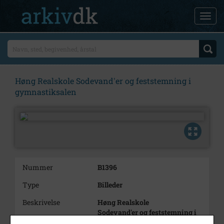
Høng Realskole Sodevand'er og feststemning i
gymnastiksalen
Nummer
B1396
Type
Billeder
Beskrivelse
Høng Realskole
Sodevand'er og feststemning i
gymnastiksalen