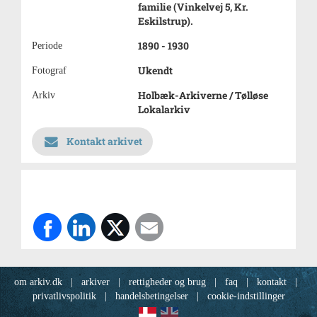
familie (Vinkelvej 5, Kr.
Eskilstrup).
1890 - 1930
Periode
Ukendt
Fotograf
Holbæk-Arkiverne / Tølløse
Arkiv
Lokalarkiv
Kontakt arkivet
om arkiv.dk
|
arkiver
|
rettigheder og brug
|
faq
|
kontakt
|
privatlivspolitik
|
handelsbetingelser
|
cookie-indstillinger