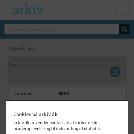
Ukendt par.
Nummer
B6131
Type
Billeder
Cookies på arkiv.dk
Beskrivelse
Ukendt par.
arkiv.dk anvender cookies til at forbedre din
Bemærkning
Har muligvis tilknytning til
brugeroplevelse og til indsamling af statistik.
Aksel Nielsens