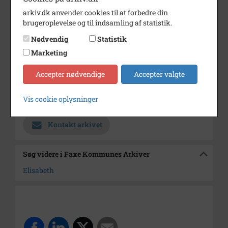
arkiv.dk anvender cookies til at forbedre din
Dateringsnote
1900-1930
brugeroplevelse og til indsamling af statistik.
Fotograf
Christensen & Co.
Nødvendig
Statistik
Se på kort
Marketing
Type
Kommune (1970-2050)
Accepter nødvendige
Accepter valgte
Enhed
Faxe Kommune (2007-2050)
Vis cookie oplysninger
Arkiv
Faxe Kommunes Arkiver
Kontakt arkivet
Søg videre i Faxe Kommunes Arkiver
Elisabeth