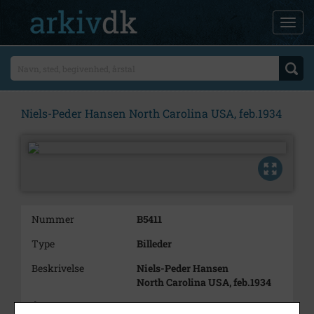
Niels-Peder Hansen North Carolina USA, feb.1934
Nummer
B5411
Type
Billeder
Beskrivelse
Niels-Peder Hansen
North Carolina USA, feb.1934
Årstal
1934