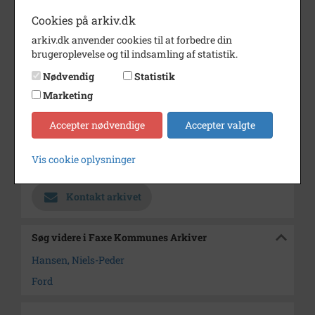
Dateringsnote
1934
Cookies på arkiv.dk
arkiv.dk anvender cookies til at forbedre din
Fotograf
Ukendt
brugeroplevelse og til indsamling af statistik.
Størrelse
6x8,5
Nødvendig
Statistik
Se på kort
Marketing
Type
Kommune (1970-2050)
Accepter nødvendige
Accepter valgte
Enhed
Faxe Kommune (2007-2050)
Vis cookie oplysninger
Arkiv
Faxe Kommunes Arkiver
Kontakt arkivet
Søg videre i Faxe Kommunes Arkiver
Hansen, Niels-Peder
Ford