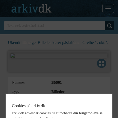
Ukendt lille pige. Billedet bærer påskriften: "Grethe 1. okt.".
B6091
Nummer
Billeder
Type
Ukendt lille pige.
Beskrivelse
Cookies på arkiv.dk
Billedet bærer påskriften:
"Grethe
arkiv.dk anvender cookies til at forbedre din brugeroplevelse
1. okt.".