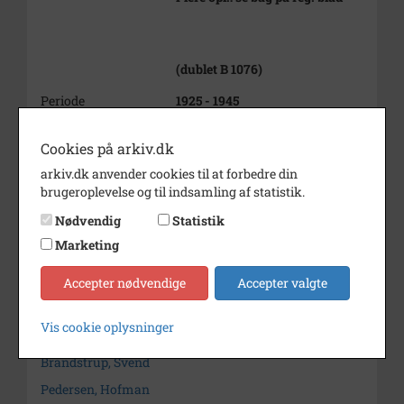
(dublet B 1076)
Periode
1925 - 1945
Dateringsnote
udateret
Cookies på arkiv.dk
Fotograf
Ukendt
arkiv.dk anvender cookies til at forbedre din
brugeroplevelse og til indsamling af statistik.
Arkiv
Holbæk-Arkiverne / Tølløse
Lokalarkiv
Nødvendig
Statistik
Marketing
Kontakt arkivet
Accepter nødvendige
Accepter valgte
Søg videre i Holbæk-Arkiverne / Tølløse Lokalarkiv
Vis cookie oplysninger
Jensen, Chr.
Brandstrup, Svend
Pedersen, Hofman