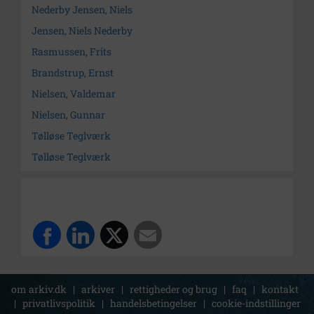
Nederby Jensen, Niels
Jensen, Niels Nederby
Rasmussen, Frits
Brandstrup, Ernst
Nielsen, Valdemar
Nielsen, Gunnar
Tølløse Teglværk
Tølløse Teglværk
om arkiv.dk
|
arkiver
|
rettigheder og brug
|
faq
|
kontakt
|
privatlivspolitik
|
handelsbetingelser
|
cookie-indstillinger