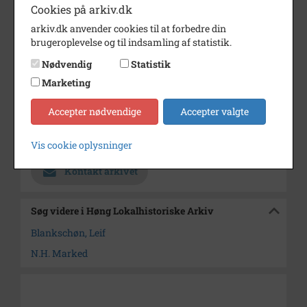
Årstal
1000
Cookies på arkiv.dk
arkiv.dk anvender cookies til at forbedre din
Fotograf
Ukendt
brugeroplevelse og til indsamling af statistik.
Se på kort
Nødvendig
Statistik
Type
Sogn (1000-2050)
Marketing
Enhed
Finderup Sogn (Kalundborg
Accepter nødvendige
Accepter valgte
Kommune) (1000-2050)
Arkiv
Høng Lokalhistoriske Arkiv
Vis cookie oplysninger
Kontakt arkivet
Søg videre i Høng Lokalhistoriske Arkiv
Blankschøn, Leif
N.H. Marked