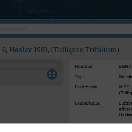
6, Haslev 1981, (Tidligere Trifolium).
Nummer
B5344
Type
Billede
Beskrivelse
N.P.E.
(Tidli
Bemærkning
Luftfo
affotog
Haslev
Årstal
1981