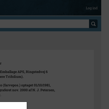
Log ind
r
-Emballage APS, Ringstedvej 6
gere Trifolium).
to (farvepos.) optaget 01/10/1981,
raferet nov. 2000 af N. J. Petersen,
.