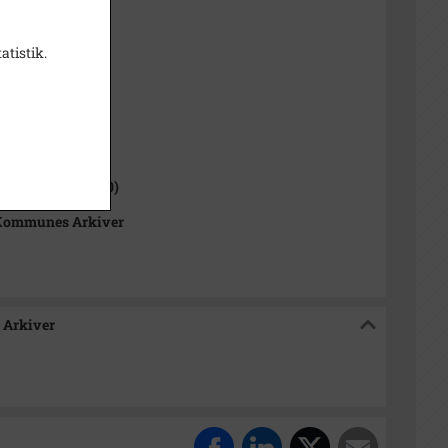
1981
p Luftfoto
atistik.
1000-2050)
 Sogn (1000-2050)
Kommunes Arkiver
 Arkiver