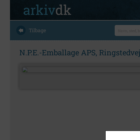
Tilbage
N.P.E.-Emballage APS, Ringstedvej 