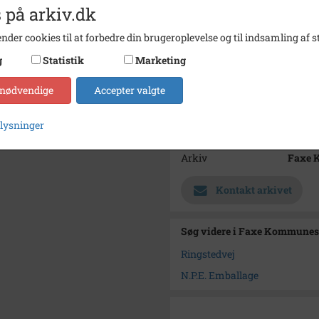
Dateringsnote
01/10/
 på arkiv.dk
Fotograf
Kastru
nder cookies til at forbedre din brugeroplevelse og til indsamling af st
Størrelse
12x15
g
Statistik
Marketing
Se på kort
 nødvendige
Accepter valgte
Type
Sogn (
plysninger
Enhed
Haslev
Arkiv
Faxe 
Kontakt arkivet
Søg videre i Faxe Kommunes
Ringstedvej
N.P.E. Emballage