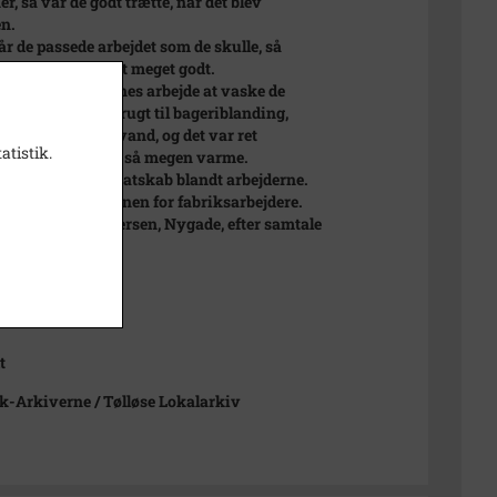
r, så var de godt trætte, når det blev
en.
r de passede arbejdet som de skulle, så
 hun de havde det meget godt.
r bl.a. også pigernes arbejde at vaske de
spande, der blev brugt til bageriblanding,
 skete i kogende vand, og det var ret
atistik.
eligt at arbejde i så megen varme.
r et godt kammeratskab blandt arbejderne.
 var mindstelønnen for fabriksarbejdere.
et af Robert Andersen, Nygade, efter samtale
agda Larsen).
t
-Arkiverne / Tølløse Lokalarkiv