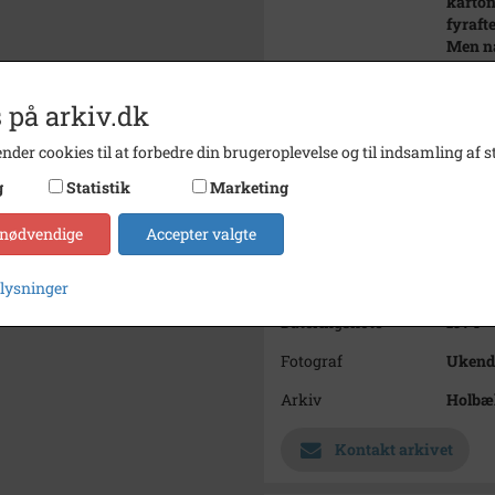
kartone
fyraft
Men nå
syntes
Det va
 på arkiv.dk
store 
af. Det
nder cookies til at forbedre din brugeroplevelse og til indsamling af st
ubehag
Der va
g
Statistik
Marketing
Lønnen
(Skrev
 nødvendige
Accepter valgte
med M
Årstal
1974
plysninger
Dateringsnote
1974
Fotograf
Ukend
Arkiv
Holbæk
Kontakt arkivet