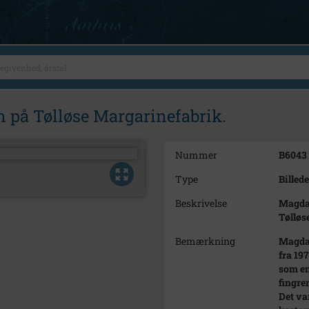
på Tølløse Margarinefabrik.
Nummer
B6043
Type
Billede
Beskrivelse
Magda
Tølløs
Bemærkning
Magda 
fra 19
som en
fingre
Det va