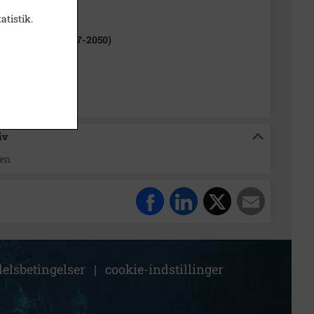
ne (1970-2050)
atistik.
e Kommune (2007-2050)
e Stadsarkiv
iv
sen
elsbetingelser
|
cookie-indstillinger