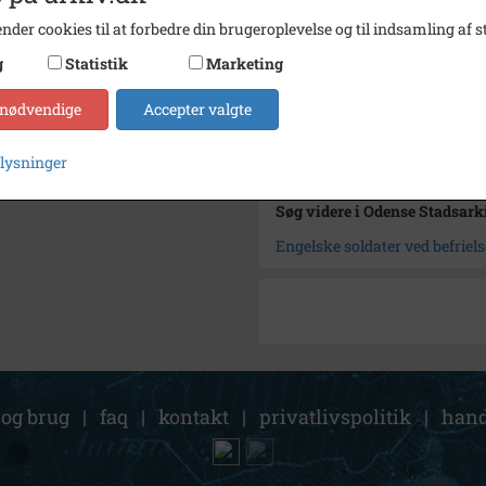
Type
Kommu
nder cookies til at forbedre din brugeroplevelse og til indsamling af st
Enhed
Odens
g
Statistik
Marketing
Arkiv
Odens
 nødvendige
Accepter valgte
Kontakt arkivet
plysninger
Søg videre i Odense Stadsark
Engelske soldater ved befriel
 og brug
|
faq
|
kontakt
|
privatlivspolitik
|
hand