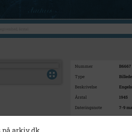
Nummer
B6667
Type
Billede
Beskrivelse
Engel
Årstal
1945
Dateringsnote
7-9 ma
Fotograf
Gunna
Se på kort
 på arkiv.dk