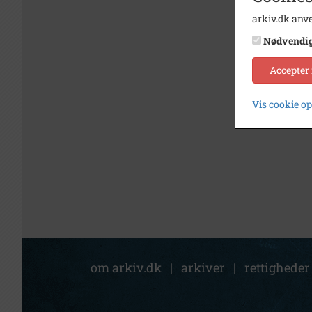
arkiv.dk anve
Nødvendi
Accepter
Vis cookie o
om arkiv.dk
|
arkiver
|
rettigheder