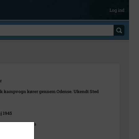
Log ind
r
sk kampvogn kører gennem Odense. Ukendt Sted
j 1945
r Graham, Odense