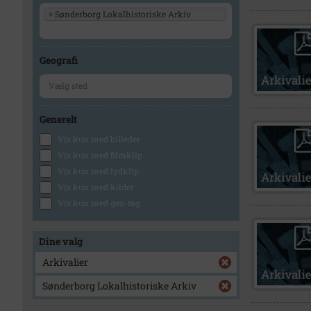
×
Sønderborg Lokalhistoriske Arkiv
Geografi
Generelt
Vis kun med billeder
Vis kun med filmklip
Vis kun med lydklip
Vis kun med kilder
Vis kun med geo-tag
Dine valg
Arkivalier
Sønderborg Lokalhistoriske Arkiv