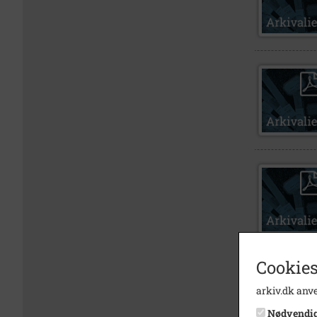
Cookies
arkiv.dk anve
Nødvendi