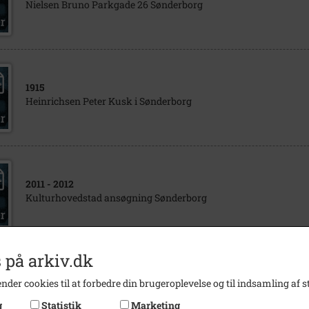
Nielsen Bruno Parkgade 26 Sønderborg
1915
Heinrichsen Peter Kusk i Sønderborg
2011
- 2012
Kulturhovedstad ansøgning Sønderborg
 på arkiv.dk
1880
nder cookies til at forbedre din brugeroplevelse og til indsamling af st
Salmer til brug ved Missionsfester og Kirkelige møder
g
Statistik
Marketing