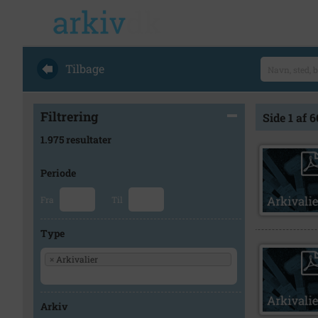
Tilbage
Filtrering
Side 1 af 6
1.975 resultater
Periode
Fra
Til
Type
×
Arkivalier
Arkiv