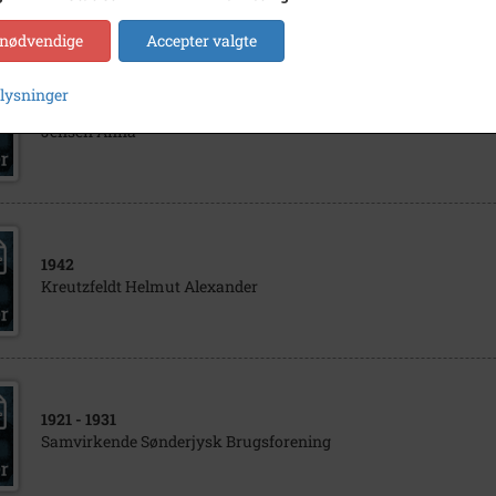
 nødvendige
Accepter valgte
plysninger
1921
Jensen Anna
1942
Kreutzfeldt Helmut Alexander
1921
- 1931
Samvirkende Sønderjysk Brugsforening