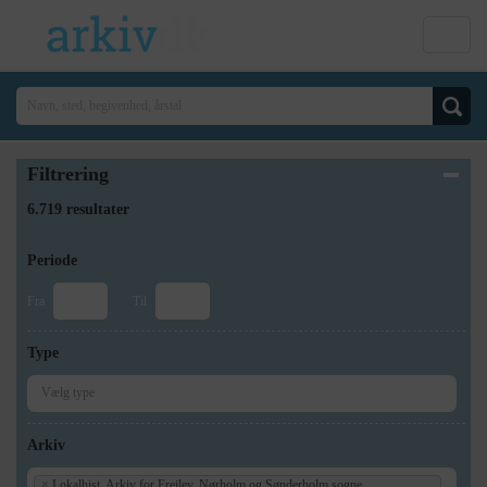
Filtrering
6.719 resultater
Periode
Fra
Til
Type
Arkiv
×
Lokalhist. Arkiv for Frejlev, Nørholm og Sønderholm sogne