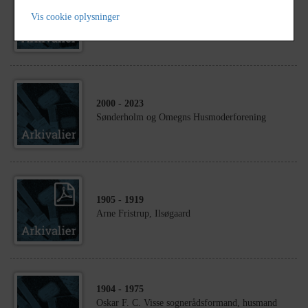
2014
- 2026
Udklip vedr. arkæologiske udgravninger i vores
Vis cookie oplysninger
område
2000
- 2023
Sønderholm og Omegns Husmoderforening
1905
- 1919
Arne Fristrup, Ilsøgaard
1904
- 1975
Oskar F. C. Visse sognerådsformand, husmand