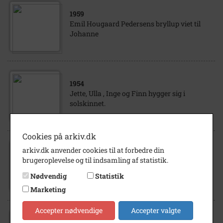
1959
Emil Hougaard Pedersens bryllup viet til
Johanne
1954
Jette, Ulla , Inge og Finn hygger sig i
solskinnet.
Cookies på arkiv.dk
arkiv.dk anvender cookies til at forbedre din
1958
brugeroplevelse og til indsamling af statistik.
Inge, Jørn og Finn ved deres cykler på
Gugvej 211.
Nødvendig
Statistik
Marketing
Accepter nødvendige
Accepter valgte