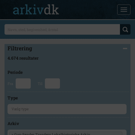
Filtrering
4.674 resultater
Periode
Fra
Til
Type
Arkiv
×
Gug-Sønder Tranders Lokalhistoriske Arkiv