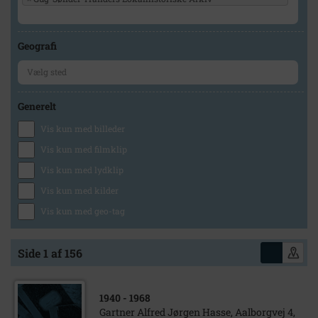
Geografi
Generelt
Vis kun med billeder
Vis kun med filmklip
Vis kun med lydklip
Vis kun med kilder
Vis kun med geo-tag
Side 1 af 156
1940
- 1968
Gartner Alfred Jørgen Hasse, Aalborgvej 4,