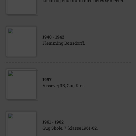
Lillian og Poul Kühn med deres søn Peter.
1940
- 1942
Flemming Bønsdorff.
1997
Vissevej 3B, Gug Kær.
1961
- 1962
Gug Skole, 7. klasse 1961-62.