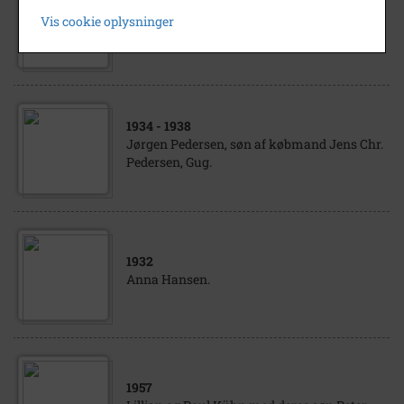
1951
Vis cookie oplysninger
Lillian Kvist, Inge Jensen og moster Aase.
1934
- 1938
Jørgen Pedersen, søn af købmand Jens Chr.
Pedersen, Gug.
1932
Anna Hansen.
1957