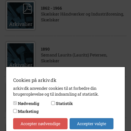
1862
- 1966
Skælskør Håndværker og Industriforening,
Skælskør
1890
Sømand Laurits (Lauritz) Petersen,
Skælskør
Cookies på arkiv.dk
arkiv.dk anvender cookies til at forbedre din
2005
brugeroplevelse og til indsamling af statistik.
Boelsmand Niels Peter Olsen Maindal,
Eggeslevmagle, Skælskør
Nødvendig
Statistik
Marketing
Accepter nødvendige
Accepter valgte