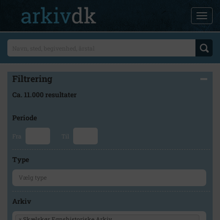
Filtrering
Ca. 11.000 resultater
Periode
Fra
Til
Type
Arkiv
×
Skælskør Egnshistoriske Arkiv