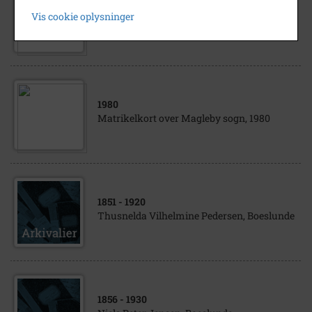
1980
Vis cookie oplysninger
Matrikelkort over Magleby sogn, 1980
1980
Matrikelkort over Magleby sogn, 1980
1851
- 1920
Thusnelda Vilhelmine Pedersen, Boeslunde
1856
- 1930