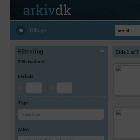
Tilbage
Filtrering
Side 1 af 7
205 resultater
Periode
Fra
Til
Type
Arkiv