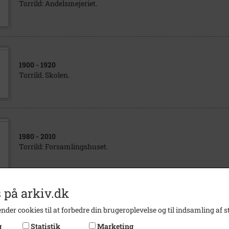
Torrild: Andelsmejeriet.
1900
- 1920
Torrild. Skolen.
1980
- 2010
Torrild: Forsamlingshuset.
 på arkiv.dk
1930
- 1934
nder cookies til at forbedre din brugeroplevelse og til indsamling af st
Torrild. Vejarbejde.
g
Statistik
Marketing