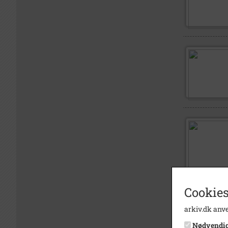
Cookies
arkiv.dk anve
Nødvendi