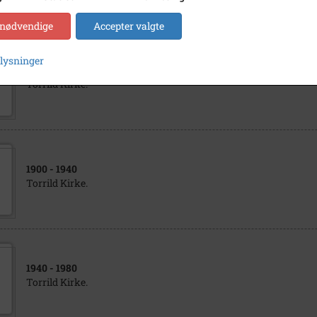
 nødvendige
Accepter valgte
plysninger
1950
- 1990
Torrild Kirke.
1900
- 1940
Torrild Kirke.
1940
- 1980
Torrild Kirke.