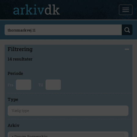
Filtrering
14 resultater
Periode
Fra
Til
Type
Arkiv
×
Darum Sognearkiv