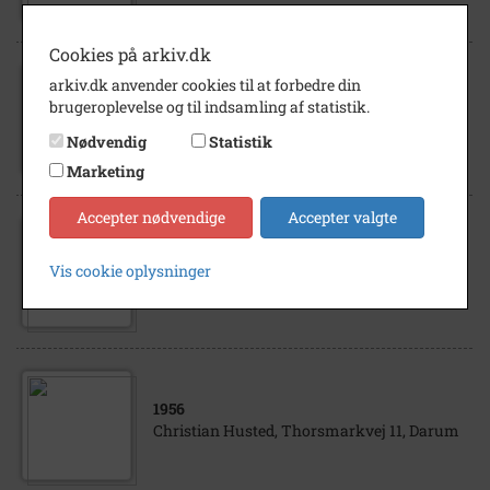
Cookies på arkiv.dk
arkiv.dk anvender cookies til at forbedre din
1960
- 1970
brugeroplevelse og til indsamling af statistik.
Else Marie Jepsen, (Vind), Thorsmarkvej 5,
Darum
Nødvendig
Statistik
Marketing
Accepter nødvendige
Accepter valgte
1910
- 1916
Vis cookie oplysninger
Thorsmarkvej 6, Darum
1956
Christian Husted, Thorsmarkvej 11, Darum