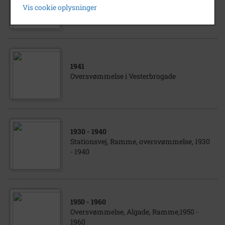
Ishøj oversvømmelse 1941
Vis cookie oplysninger
1941
Oversvømmelse i Vesterbrogade
1930
- 1940
Stationsvej, Ramme, oversvømmelse, 1930
- 1940
1950
- 1960
Oversvømmelse, Algade, Ramme,1950 -
1960