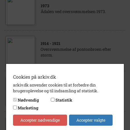
1973
Ådalen ved oversvømmelsen 1973.
1914
- 1921
Oversvømmelse af pontonbroen efter
storm.
Cookies på arkiv.dk
1921
arkiv.dk anvender cookies til at forbedre din
Jernbanegade ved åen ved
brugeroplevelse og til indsamling af statistik.
oversvømmelsen 1921.
Nødvendig
Statistik
Marketing
Accepter nødvendige
Accepter valgte
1941