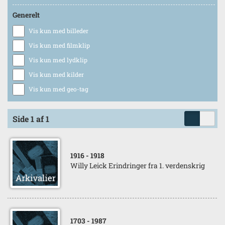
Generelt
Vis kun med billeder
Vis kun med filmklip
Vis kun med lydklip
Vis kun med kilder
Vis kun med geo-tag
Side 1 af 1
1916
- 1918
Willy Leick Erindringer fra 1. verdenskrig
1703
- 1987