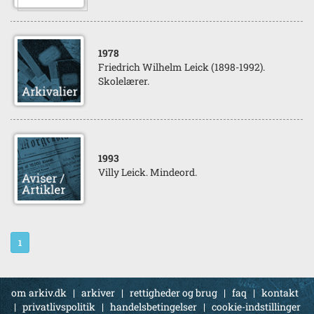
1978
Friedrich Wilhelm Leick (1898-1992).
Skolelærer.
1993
Villy Leick. Mindeord.
1
om arkiv.dk
|
arkiver
|
rettigheder og brug
|
faq
|
kontakt
|
privatlivspolitik
|
handelsbetingelser
|
cookie-indstillinger