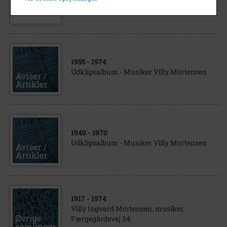
Villy Mortensen, Færgegårdsvej 34, 1971
1955
- 1974
Udklipsalbum - Musiker Villy Mortensen
1940
- 1970
Udklipsalbum - Musiker Villy Mortensen
1917
- 1974
Villy Ingvard Mortensen, musiker,
Færgegårdsvej 34.