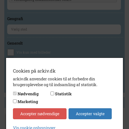
Geografi
Generelt
Vis kun med billeder
Vis kun med filmklip
Vis kun med lydklip
Cookies på arkiv.dk
Vis kun med kilder
arkiv.dk anvender cookies til at forbedre din
brugeroplevelse og til indsamling af statistik.
Vis kun med geo-tag
Nødvendig
Statistik
Marketing
Side 1 af 1
Accepter nødvendige
Accepter valgte
1971
Vis cookie oplysninger