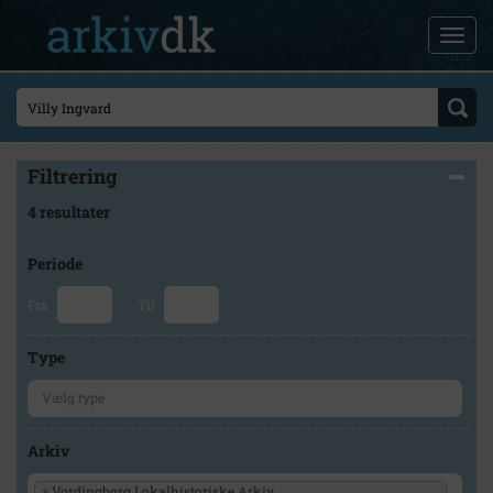
Filtrering
4 resultater
Periode
Fra
Til
Type
Arkiv
×
Vordingborg Lokalhistoriske Arkiv