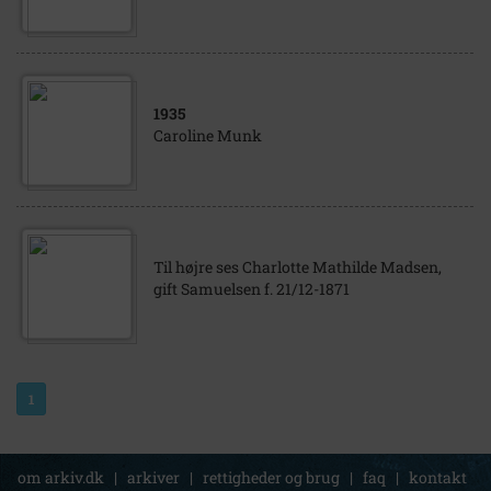
1935
Caroline Munk
Til højre ses Charlotte Mathilde Madsen,
gift Samuelsen f. 21/12-1871
1
om arkiv.dk
|
arkiver
|
rettigheder og brug
|
faq
|
kontakt