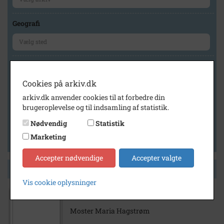
Geografi
Generelt
Vis kun med billeder
Cookies på arkiv.dk
Vis kun med filmklip
arkiv.dk anvender cookies til at forbedre din
brugeroplevelse og til indsamling af statistik.
Vis kun med lydklip
Nødvendig
Statistik
Vis kun med kilder
Marketing
Vis kun med geo-tag
Accepter nødvendige
Accepter valgte
Side 1 af 1
Vis cookie oplysninger
Moster Maria Hagstrøm