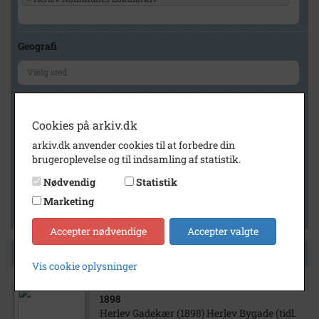
Geografi
Generelt
Cookies på arkiv.dk
Vis kun med billeder
arkiv.dk anvender cookies til at forbedre din
Vis kun med filmklip
brugeroplevelse og til indsamling af statistik.
Vis kun med lydklip
Nødvendig
Statistik
Vis kun med kilder
Marketing
Vis kun med geo-tag
Accepter nødvendige
Accepter valgte
Side 1 af 1
Vis cookie oplysninger
1898
Herlev Gadekær (1898) Herlev Bygade (tidl.