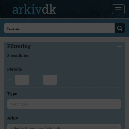
Filtrering
3 resultater
Periode
Fra
Til
Type
Arkiv
×
Herlev Kommunes Lokalarkiv