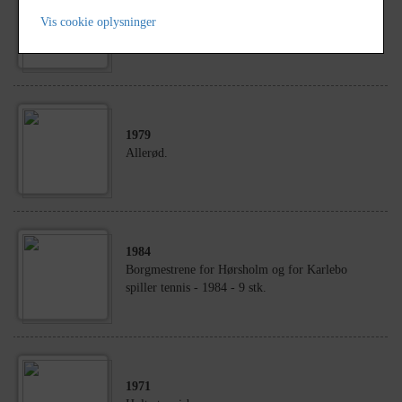
1984
- 1985
Vis cookie oplysninger
Alsønderup Idrætsforening - tennis 1984.
1979
Allerød.
1984
Borgmestrene for Hørsholm og for Karlebo
spiller tennis - 1984 - 9 stk.
1971