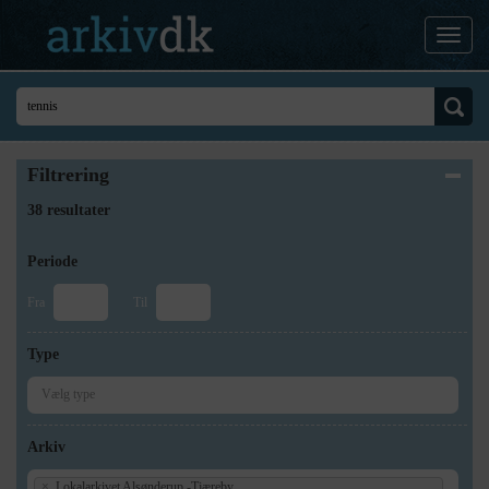
Filtrering
38 resultater
Periode
Fra
Til
Type
Arkiv
×
Lokalarkivet Alsønderup -Tjæreby