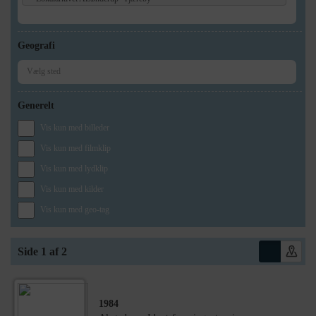
Geografi
Generelt
Vis kun med billeder
Vis kun med filmklip
Vis kun med lydklip
Vis kun med kilder
Vis kun med geo-tag
Side 1 af 2
1984