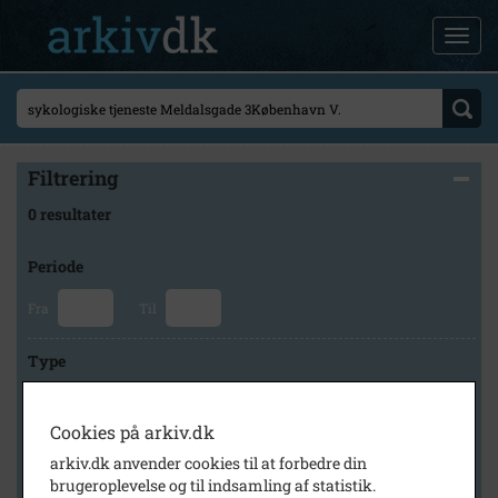
Filtrering
0 resultater
Periode
Fra
Til
Type
Cookies på arkiv.dk
Arkiv
arkiv.dk anvender cookies til at forbedre din
brugeroplevelse og til indsamling af statistik.
×
Lokalarkivet Alsønderup -Tjæreby