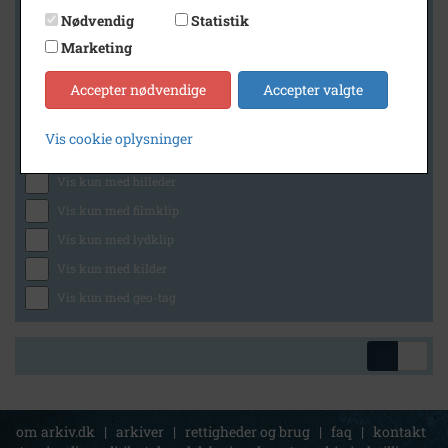
Nødvendig
Statistik
Marketing
Geografi
Accepter nødvendige
Accepter valgte
Vis cookie oplysninger
Generelt
Vis kun med billeder
Vis kun med filmklip
Vis kun med lydklip
Vis kun med kilder
Vis kun med geo-tag
om arkiv.dk
|
arkiver
|
rettigheder og brug
|
faq
|
kontakt