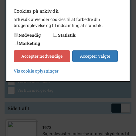
Cookies på arkiv.dk
arkiv.dk anvender cookies til at forbedre din
Geografi
brugeroplevelse og til indsamling af statistik.
Nødvendig
Statistik
Marketing
Generelt
Vis kun med billeder
Accepter nødvendige
Accepter valgte
Vis kun med filmklip
Vis cookie oplysninger
Vis kun med lydklip
Vis kun med kilder
Vis kun med geo-tag
Side 1 af 1
1973
Sigerslevøster indvielse af nnyt skydehus til