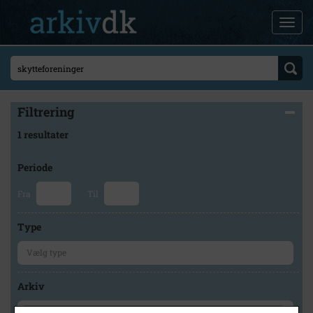
Filtrering
1 resultater
Periode
Fra
Til
Type
Arkiv
×
Lokalarkivet Alsønderup -Tjæreby