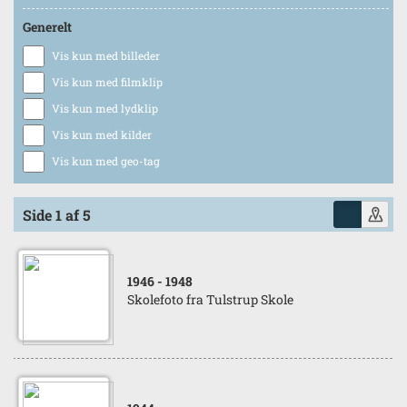
Generelt
Vis kun med billeder
Vis kun med filmklip
Vis kun med lydklip
Vis kun med kilder
Vis kun med geo-tag
Side 1 af 5
1946
- 1948
Skolefoto fra Tulstrup Skole