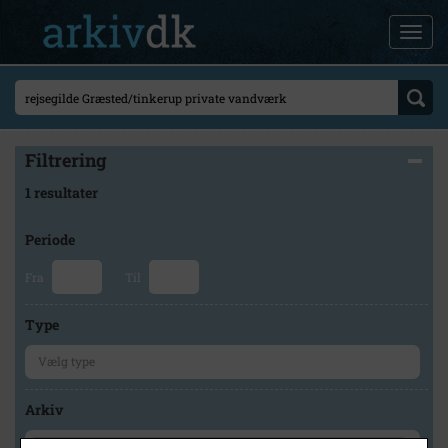
Filtrering
1 resultater
Periode
Fra
Til
Type
Arkiv
×
Lokalarkivet Alsønderup -Tjæreby