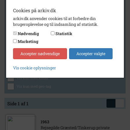
Cookies på arkiv.dk
arkiv.dk anvender cookies til at forbedre din
Geografi
brugeroplevelse og til indsamling af statistik.
Nødvendig
Statistik
Marketing
Generelt
Vis kun med billeder
Accepter nødvendige
Accepter valgte
Vis kun med filmklip
Vis cookie oplysninger
Vis kun med lydklip
Vis kun med kilder
Vis kun med geo-tag
Side 1 af 1
1963
Rejsegilde Græsted/Tinkerup private