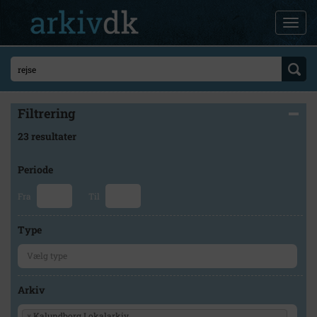
Filtrering
23 resultater
Periode
Fra
Til
Type
Arkiv
×
Kalundborg Lokalarkiv