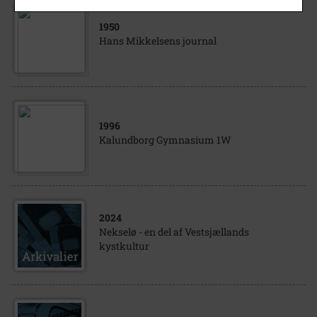
1950
Hans Mikkelsens journal
1996
Kalundborg Gymnasium 1W
2024
Nekselø - en del af Vestsjællands
kystkultur