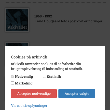
1960
- 1992
Knud Hougaard fotos postkort erindringer
1782
- 1876
Positivspiller Wermouth rejsepas
Cookies på arkiv.dk
arkiv.dk anvender cookies til at forbedre din
brugeroplevelse og til indsamling af statistik.
Nødvendig
Statistik
Marketing
1993
Vestsjællands Rejsebureau, Kordilgade 51.
Accepter nødvendige
Accepter valgte
Vis cookie oplysninger