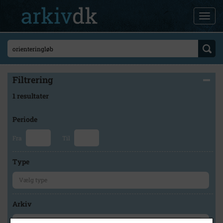
Filtrering
1 resultater
Periode
Fra
Til
Type
Arkiv
×
Lokalarkivet Alsønderup -Tjæreby