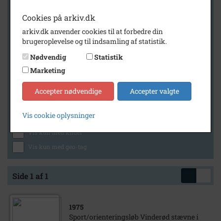
Cookies på arkiv.dk
arkiv.dk anvender cookies til at forbedre din
Geografi
brugeroplevelse og til indsamling af statistik.
Nødvendig
Statistik
Marketing
Generelt
Vis kun med billeder
Accepter nødvendige
Accepter valgte
Vis kun med filmklip
Vis cookie oplysninger
Vis kun med lydklip
Vis kun med kilder
Vis kun med geo-tag
Side 1 af 1
1975
Sport/orienteringsløb Vinderød stævne i