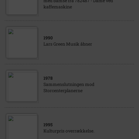
med bamse fra 782487 - Dame ved
kaffemaskine
1990
Lars Green Musik åbner
1978
Sammenslutningen mod
Storcenterplanerne
1995
Kulturpris overrækkelse.