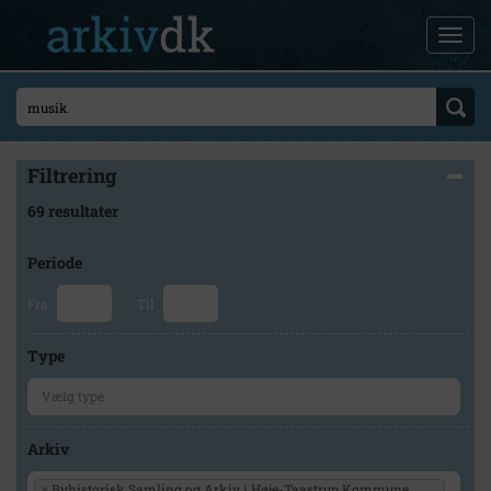
Filtrering
69 resultater
Periode
Fra
Til
Type
Arkiv
×
Byhistorisk Samling og Arkiv i Høje-Taastrup Kommune