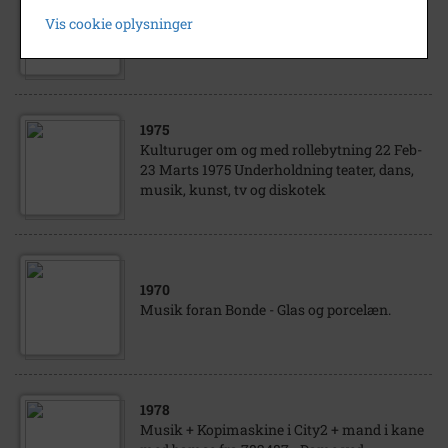
musik. (Lignende billeder: B 604, B 624, B
Vis cookie oplysninger
627 og B 644-645).
1975
Kulturuger om og med rollebytning 22 Feb-
23 Marts 1975 Underholdning teater, dans,
musik, kunst, tv og diskotek
1970
Musik foran Bonde - Glas og porcelæn.
1978
Musik + Kopimaskine i City2 + mand i kane