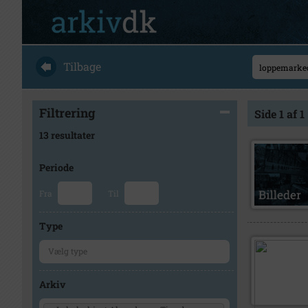
Tilbage
Filtrering
Side 1 af 1
13 resultater
Periode
Fra
Til
Type
Arkiv