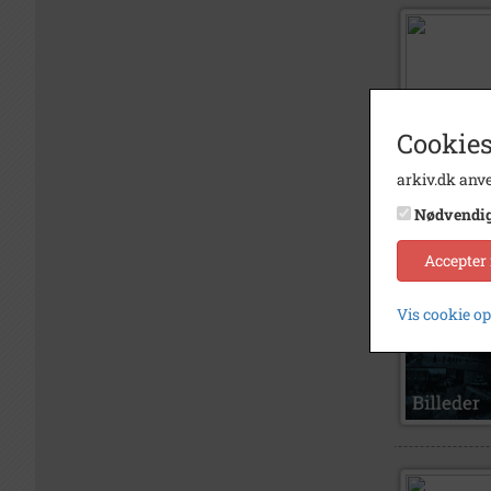
Cookies
arkiv.dk anve
Nødvendi
Accepter
Vis cookie o