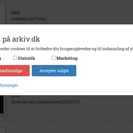
1993
Alsønderup Fester
 på arkiv.dk
nder cookies til at forbedre din brugeroplevelse og til indsamling af st
1993
g
Statistik
Marketing
Loppemarked på Kulsviergården i Alsønderup.
 nødvendige
Accepter valgte
plysninger
1976
Alsønderup Loppemarked 25.5.1976.