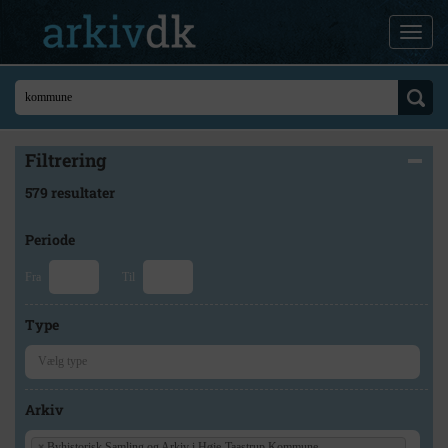
Filtrering
579 resultater
Periode
Fra
Til
Type
Arkiv
×
Byhistorisk Samling og Arkiv i Høje-Taastrup Kommune