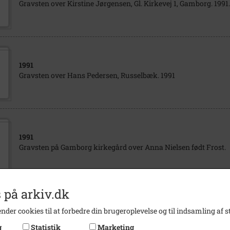
Gravsten over Kirstine Jørgensen, Gl. Kirkevej 1, Gamborg. 1991.
1991
Gravsten over Hans Pedersen, Russelbæk. 1991
1991
Gravsten på Gamborg kirkegård over Anna Nielsen født Frost.
 på arkiv.dk
1991
nder cookies til at forbedre din brugeroplevelse og til indsamling af st
Gravsten over Valborg Kristensen, Svinøvej 20, Gamborg. 1991
g
Statistik
Marketing