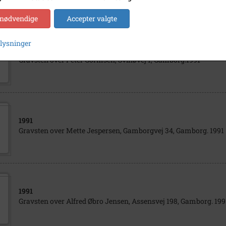
 nødvendige
Accepter valgte
plysninger
1991
Gravsten over Peter Gormsen, Svinøvej 1, Gamborg.1991
1991
Gravsten over Mette Jespersen, Gamborgvej 34, Gamborg. 1991
1991
Gravsten over Alfred Øbro Jensen, Assensvej 198, Gamborg. 199