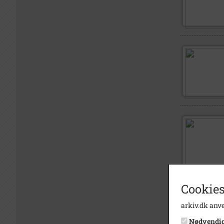
Cookies
arkiv.dk anve
Nødvendi