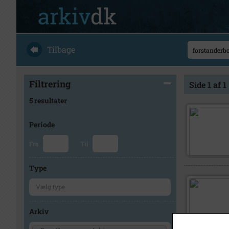
Tilbage
Filtrering
Side 1 af 1
5 resultater
Periode
Fra
Til
Type
Arkiv