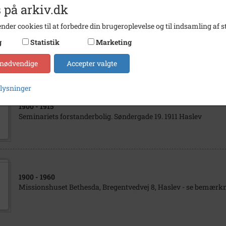
 på arkiv.dk
nder cookies til at forbedre din brugeroplevelse og til indsamling af st
1999
g
Statistik
Marketing
Søndergade 10, lærer/forstanderbolig for Seminariet.
 nødvendige
Accepter valgte
plysninger
1900
- 1915
Seminariets forstanderbolig. Søndergade 19. 1911 Haslev
1900
- 1960
Missionshuset Bethesda, Bregentvedvej 8, Haslev - se bemærkn