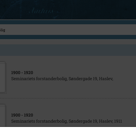
1900
- 1920
Seminariets forstanderbolig, Søndergade 19, Haslev,
1900
- 1920
Seminariets forstanderbolig, Søndergade 19, Haslev, 1911