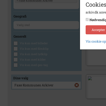
×
Faxe Kommunes Arkiver
Cookies
arkiv.dk anve
Geografi
Nødvendi
Accepter
Generelt
Vis cookie o
Vis kun med billeder
Vis kun med filmklip
Vis kun med lydklip
Vis kun med kilder
Vis kun med geo-tag
Dine valg
Faxe Kommunes Arkiver