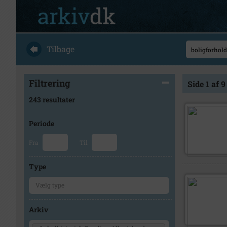
Tilbage
Filtrering
Side 1 af 9
243 resultater
Periode
Fra
Til
Type
Arkiv