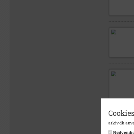
Cookies
arkiv.dk anve
Nødvendi