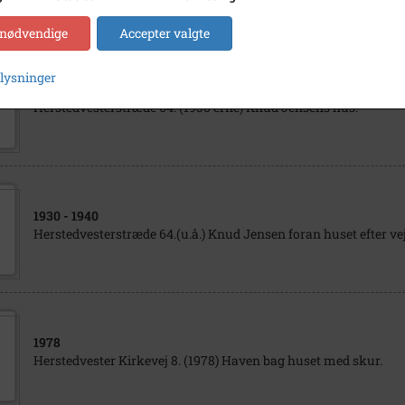
 nødvendige
Accepter valgte
plysninger
1930
- 1935
Herstedvesterstræde 64. (1930'erne) Knud Jensens hus.
1930
- 1940
Herstedvesterstræde 64.(u.å.) Knud Jensen foran huset efter v
1978
Herstedvester Kirkevej 8. (1978) Haven bag huset med skur.