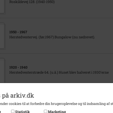
Roskildevej 128. (1940-1950)
1950
- 1967
Herstedvestervej. (før.1967) Bungalow (nu nedrevet).
1920
- 1940
Herstedvesterstræde 64. (u.å.) Huset blev halveret i 1930'erne
 på arkiv.dk
1986
nder cookies til at forbedre din brugeroplevelse og til indsamling af st
Herstedvesterstræde 64. (1986) Huset set fra vejen.
g
Statistik
Marketing