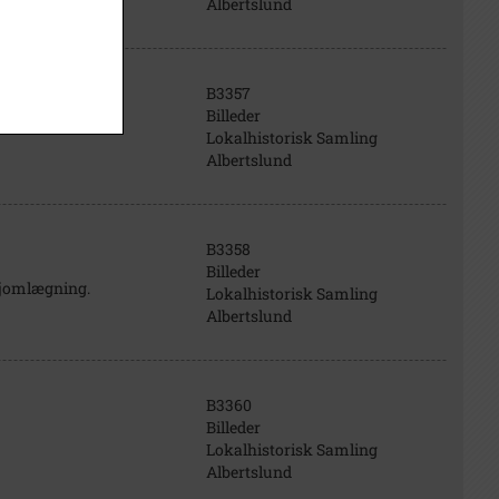
Albertslund
B3357
Billeder
Lokalhistorisk Samling
Albertslund
B3358
Billeder
ejomlægning.
Lokalhistorisk Samling
Albertslund
B3360
Billeder
Lokalhistorisk Samling
Albertslund