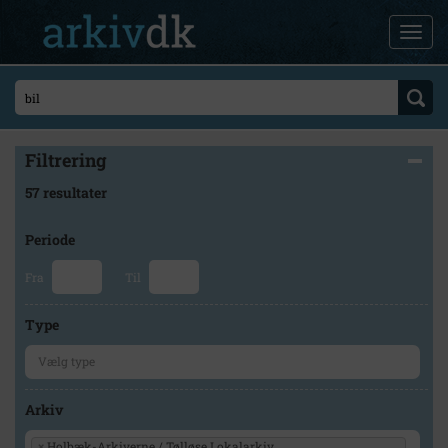
Filtrering
57 resultater
Periode
Fra
Til
Type
Arkiv
×
Holbæk-Arkiverne / Tølløse Lokalarkiv