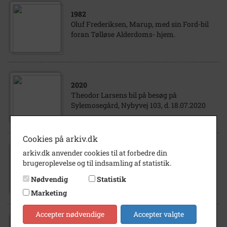
1982
Oluf Frederiksen, Marup, med sin Ford-bil
foran Tølløse Alderdoms- hjem.
2020
Theodor Larsens bil på besøg på
Sylemosegård, Nybyvej 103, d. 18.07.2020
Cookies på arkiv.dk
arkiv.dk anvender cookies til at forbedre din
1950
- 1955
brugeroplevelse og til indsamling af statistik.
Anders Kofoed med et af sine børn i bil på
Sejergårdens gårdsplads
Nødvendig
Statistik
Marketing
Accepter nødvendige
Accepter valgte
1888
- 1910