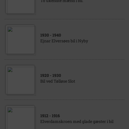
To ukendte mænd i bil.
1930
- 1940
Ejnar Elversøes bil i Nyby
1920
- 1930
Bil ved Tølløse Slot
1912
- 1916
Elverdamskroen med glade gæster i bil