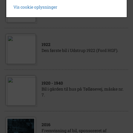
Parti fra Merløse med gadekær og
Vis cookie oplysninger
sandsynligvis smedje midt i bil- ledet.
1922
Den første bil i Udstrup 1922 (Ford HGF).
1920
- 1940
Bil i gården til hus på Tølløsevej, måske nr.
7.
2016
Fremvisning af bil, sponsoreret af