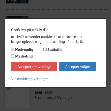
1930
- 1935
London Herremagasin
Cookies på arkiv.dk
arkiv.dk anvender cookies til at forbedre din
brugeroplevelse og til indsamling af statistik.
Nødvendig
Statistik
1930
- 1940
Marketing
9 mænd og en enkelt dame foran
Mineslund - alle ubekendte. Måske
Accepter nødvendige
Accepter valgte
køkkenpersonale og håndværker. I...
Vis cookie oplysninger
1895
- 1920
Strandhus på Kystvejen