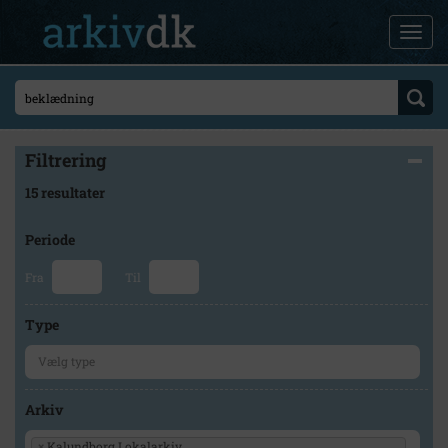
Filtrering
15 resultater
Periode
Fra
Til
Type
Arkiv
×
Kalundborg Lokalarkiv