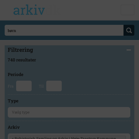
Filtrering
740 resultater
Periode
Fra
Til
Type
Arkiv
×
Byhistorisk Samling og Arkiv i Høje-Taastrup Kommune