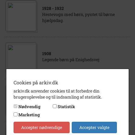
1928
- 1932
Hestevogn med børn, pyntet til børne
hjælpsdag.
1908
Legende børn på Enighedsvej
Cookies på arkiv.dk
arkiv.dk anvender cookies til at forbedre din
1880
- 1910
brugeroplevelse og til indsamling af statistik.
Skovkildegaard forsamling af børn
Nødvendig
Statistik
Marketing
Accepter nødvendige
Accepter valgte