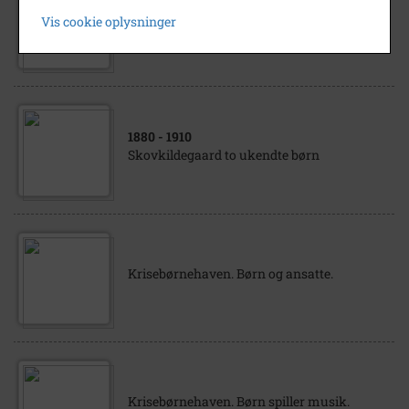
1880
- 1910
Vis cookie oplysninger
Skovkildegaard to børn ukendte
1880
- 1910
Skovkildegaard to ukendte børn
Krisebørnehaven. Børn og ansatte.
Krisebørnehaven. Børn spiller musik.