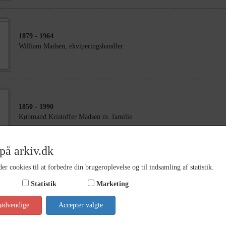
1879
- 1964
William Madsen, ekviperingshandler
1850
- 1990
Købmand Kristoffer Madsen m. familie
på arkiv.dk
er cookies til at forbedre din brugeroplevelse og til indsamling af statistik.
1919
Statistik
Marketing
Kalundborg Mellem- og Realskole Realeksamen 1919
nødvendige
Accepter valgte