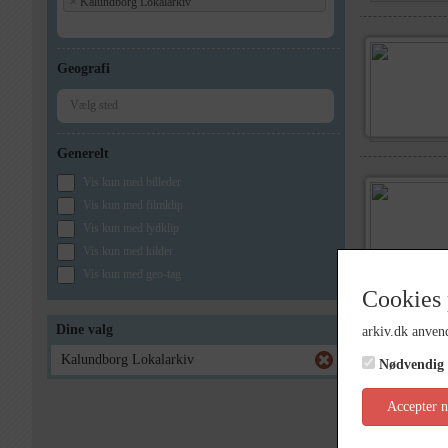
×
Kalundborg Lokalarkiv
Geografi
Generelt
Vis kun med billeder
Vis kun med filmklip
Vis kun med lydklip
Vis kun med kilder
Vis kun med geo-tag
Cookies 
Dine valg
arkiv.dk anvend
Kalundborg Lokalarkiv
Nødvendig
Accepter 