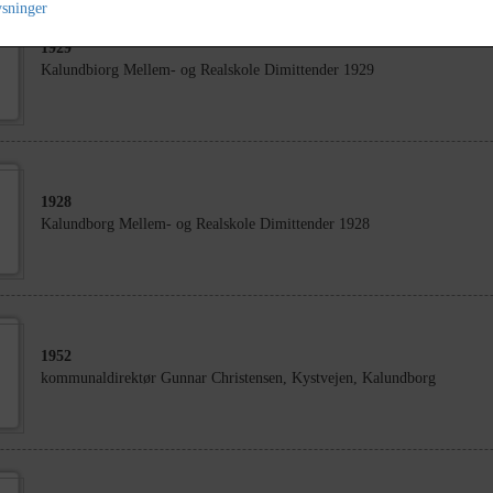
ysninger
1929
Kalundbiorg Mellem- og Realskole Dimittender 1929
1928
Kalundborg Mellem- og Realskole Dimittender 1928
1952
kommunaldirektør Gunnar Christensen, Kystvejen, Kalundborg