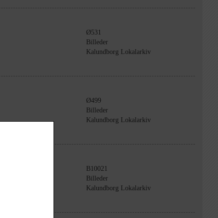
Ø531
Billeder
Kalundborg Lokalarkiv
Ø499
Billeder
Kalundborg Lokalarkiv
B10021
Billeder
Kalundborg Lokalarkiv