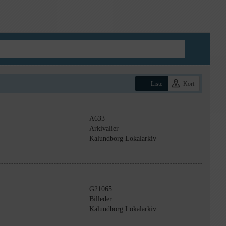
Liste
Kort
A633
Arkivalier
Kalundborg Lokalarkiv
G21065
Billeder
Kalundborg Lokalarkiv