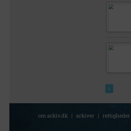
1
om arkiv.dk
|
arkiver
|
rettigheder