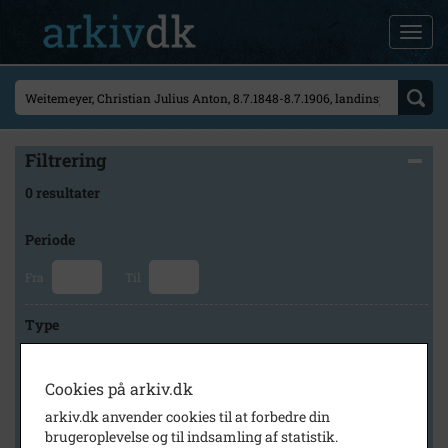
Filtrering
0 resultater
Periode
Fra
Til
Type
Cookies på arkiv.dk
Arkiv
arkiv.dk anvender cookies til at forbedre din
brugeroplevelse og til indsamling af statistik.
×
Svinninge Lokalhistoriske Arkiv