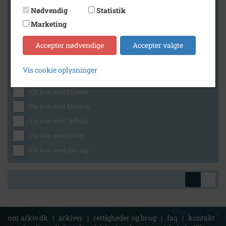
Nødvendig
Statistik
Marketing
Geografi
Accepter nødvendige
Accepter valgte
Vis cookie oplysninger
Generelt
Vis kun med billeder
Vis kun med filmklip
Vis kun med lydklip
Vis kun med kilder
Vis kun med geo-tag
om arkiv.dk
|
arkiver
|
rettigheder og brug
|
faq
|
kontakt