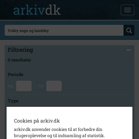
Filtrering
0 resultater
Periode
Fra
Til
Type
Cookies på arkiv.dk
Arkiv
arkiv.dk anvender cookies til at forbedre din
brugeroplevelse og til indsamling af statistik.
×
Vallø Lokalhistorisk Arkiv