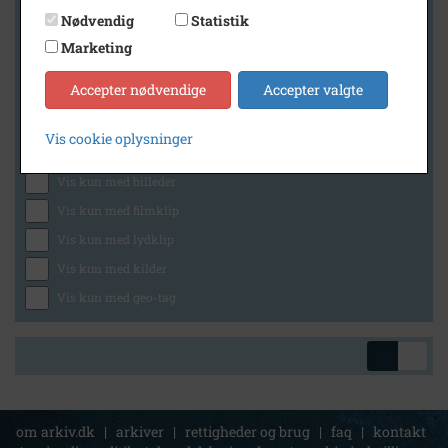
Nødvendig
Statistik
Marketing
Geografi
Accepter nødvendige
Accepter valgte
Vis cookie oplysninger
Generelt
Vis kun med billeder
Vis kun med filmklip
Vis kun med lydklip
Vis kun med kilder
Vis kun med geo-tag
om arkiv.dk
|
arkiver
|
rettigheder og brug
|
faq
|
kontakt