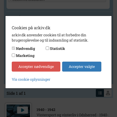
Geografi
Cookies på arkiv.dk
arkiv.dk anvender cookies til at forbedre din
Generelt
brugeroplevelse og til indsamling af statistik.
Vis kun med billeder
Nødvendig
Statistik
Vis kun med filmklip
Marketing
Vis kun med lydklip
Accepter nødvendige
Accepter valgte
Vis kun med kilder
Vis kun med geo-tag
Vis cookie oplysninger
Side 1 af 1
1940
- 1942
Vintersport og vinterliv i Odsherred - 1940-