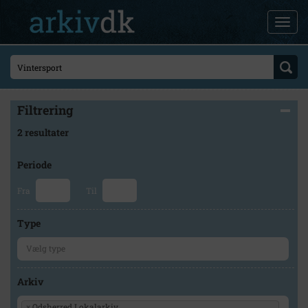
Filtrering
2 resultater
Periode
Fra
Til
Type
Arkiv
×
Odsherred Lokalarkiv