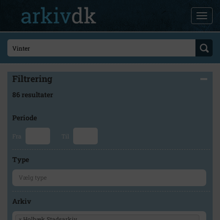
Filtrering
86 resultater
Periode
Fra
Til
Type
Arkiv
×
Holbæk Stadsarkiv