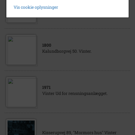
1981
Vis cookie oplysninger
Peder Billesvej Vinter
1800
Kalundborgvej 50. Vinter.
1971
Vinter Ud for rensningsanlægget.
Kisserupvej 89, "Mormors hus" Vinter