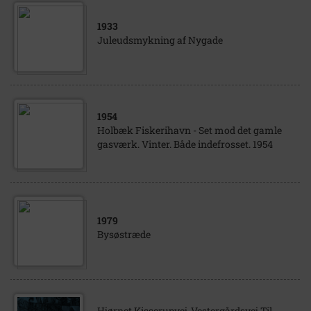
1933
Juleudsmykning af Nygade
1954
Holbæk Fiskerihavn - Set mod det gamle
gasværk. Vinter. Både indefrosset. 1954
1979
Bysøstræde
Hjørnet Kisserupvej-Vestergårdsvej Til